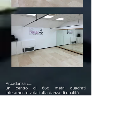
Areadanza è....
un centro di 600 metri quadrati
interamente votati alla danza di qualità.
4 sale interamente climatizzate e
purificate, dotate di pavimenti tecnici
ANTHEO®, realizzati nel rispetto dei più
alti standard qualitativi e di comfort, per la
salute ed il benessere dei fruitori.
Approfittando di un corpo docenti di
comprovata professionalità ed elevata